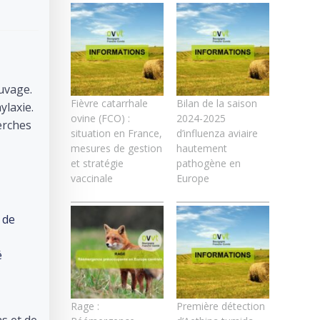
auvage.
Fièvre catarrhale
Bilan de la saison
ylaxie.
ovine (FCO) :
2024-2025
herches
situation en France,
d’influenza aviaire
mesures de gestion
hautement
et stratégie
pathogène en
vaccinale
Europe
 de
é
Rage :
Première détection
s et de