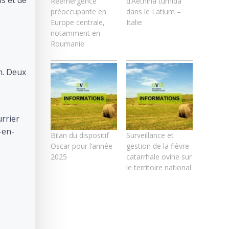
Réémergence
d’Aethina tumida
préoccupante en
dans le Latium –
Europe centrale,
Italie
notamment en
Roumanie
n. Deux
rrier
-en-
Bilan du dispositif
Surveillance et
Oscar pour l’année
gestion de la fièvre
2025
catarrhale ovine sur
le territoire national