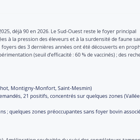
025, déjà 90 en 2026. Le Sud-Ouest reste le foyer principal
ées à la pression des éleveurs et à la surdensité de faune s
s foyers des 3 dernières années ont été découverts en proph
érimentation (seuil d’efficacité : 60 % de vaccinés) ; des rec
nthot, Montigny-Monfort, Saint-Mesmin)
emandés, 21 positifs, concentrés sur quelques zones (Vallée
ésions ; quelques zones préoccupantes sans foyer bovin associ
és). Amélioration souhaitée du suivi des congélateurs tampon