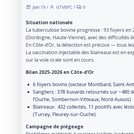
Juin 19
/
GTVBFC
/
0
Situation nationale
La tuberculose bovine progresse : 93 foyers en 2
(Dordogne, Haute-Vienne), avec des difficultés li
En Côte-d’Or, la détection est précoce — tous le
La vaccination injectable des blaireaux est en exp
sur la voie orale sont en cours.
Bilan 2025-2026 en Côte-d’Or
6 foyers bovins (secteur Montbard, Saint-A
Sangliers : 378 buvards retournés sur ~480 d
l’Ouche, Sombernon-Vitteaux, Nord-Auxois)
Blaireaux : 432 collectés, 11 positifs avec l
(Turcey, Fleurey-sur-Ouche)
Campagne de piégeage
Problèmes matériels à corriger (collets inadapt