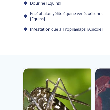
Dourine [Équins]
Encéphalomyélite équine vénézuélienne
[Équins]
Infestation due à Tropilaelaps [Apicole]