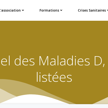
L’association
Formations
Crises Sanitaires
iel des Maladies D,
listées