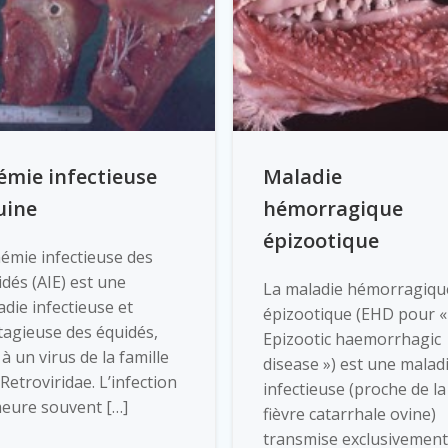
émie infectieuse
Maladie
uine
hémorragique
épizootique
némie infectieuse des
dés (AIE) est une
La maladie hémorragiqu
die infectieuse et
épizootique (EHD pour «
tagieuse des équidés,
Epizootic haemorrhagic
à un virus de la famille
disease ») est une malad
Retroviridae. L’infection
infectieuse (proche de la
eure souvent […]
fièvre catarrhale ovine)
transmise exclusivement