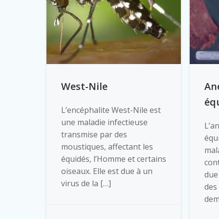
West-Nile
An
éq
L’encéphalite West-Nile est
une maladie infectieuse
L’a
transmise par des
équi
moustiques, affectant les
mala
équidés, l’Homme et certains
con
oiseaux. Elle est due à un
due 
virus de la […]
des 
dem