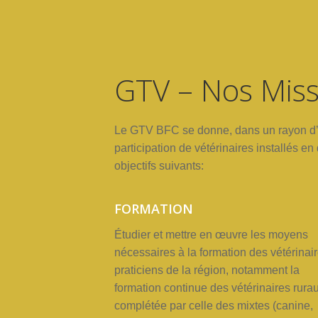
GTV – Nos Miss
Le
GTV BFC
se
donne, dans
un
rayon
d
participation
de
vétérinaires installés en
objectifs
suivants:
FORMATION
Étudier
et
mettre
en œuvre
les
moyens
nécessaires
à la
formation
des
vétérinai
praticiens
de
la
région, notamment
la
formation
continue
des
vétérinaires rura
complétée
par
celle
des mixtes
(canine,