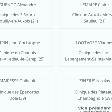
GUENOT Alexandre
LEMAIRE Claire
linique des 3 Sources
Clinique Auxois-Mor
ouilly-en-Auxois (21)
Saulieu (21)
PIN Jean-Christophe
LOOTVOET Vianne
Clinique du Chanois
Clinique des Lacs
l-Villedieu-le-Camp (25)
Labergement-Sainte-Mari
MAIRESSE Thibault
ZINZIUS Nicolas
linique des Epenottes
Clinique des Platea
Dole (39)
Champagnole (39)
Vice-président