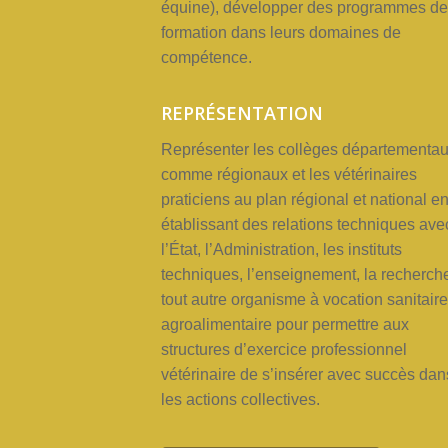
équine), développer
des
programmes
de
formation
dans
leurs domaines
de
compétence.
REPRÉSENTATION
Représenter
les
collèges
départementa
comme
régionaux
et les
vétérinaires
praticiens au
plan régional
et
national
e
établissant
des
relations techniques
ave
l’État,
l’Administration,
les
instituts
techniques,
l’enseignement,
la
recherch
tout
autre organisme
à
vocation
sanitair
agroalimentaire
pour
permettre
aux
structures
d’exercice
professionnel
vétérinaire
de
s’insérer
avec
succès dan
les actions
collectives.