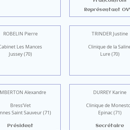
Francomtois
Représentant OV
ROBELIN Pierre
TRINDER Justine
Cabinet Les Mances
Clinique de la Salin
Jussey (70)
Lure (70)
IMBERTON Alexandre
DURREY Karine
Bress’Vet
Clinique de Monest
nnes Saint Sauveur (71)
Epinac (71)
Président
Secrétaire