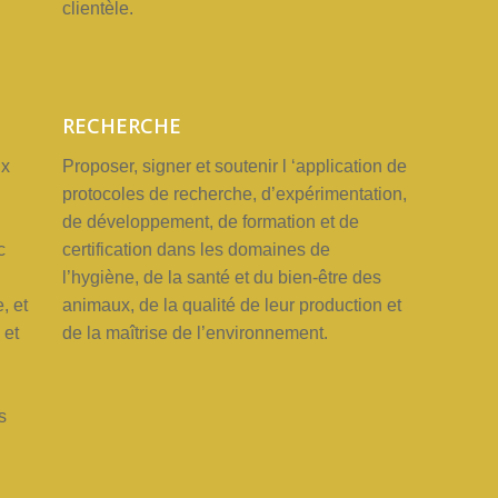
clientèle.
RECHERCHE
ux
Proposer, signer
et
soutenir l
‘application
de
protocoles
de
recherche, d’expérimentation,
n
de
développement,
de
formation
et de
c
certification
dans
les
domaines
de
l’hygiène,
de la
santé
et du bien-être
des
e,
et
animaux,
de
la
qualité
de
leur production et
e
et
de
la
maîtrise
de
l’environnement.
s