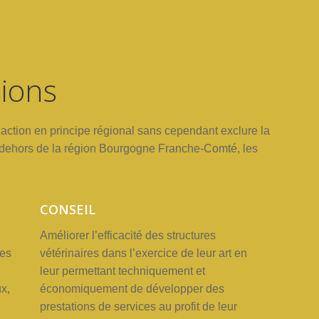
ions
’action en principe
régional
sans
cependant
exclure
la
dehors
de
la
région
Bourgogne Franche-Comté,
les
CONSEIL
Améliorer l’efficacité
des
structures
res
vétérinaires dans
l’exercice
de leur
art
en
leur
permettant techniquement
et
ux,
économiquement de développer
des
prestations de
services au
profit
de
leur