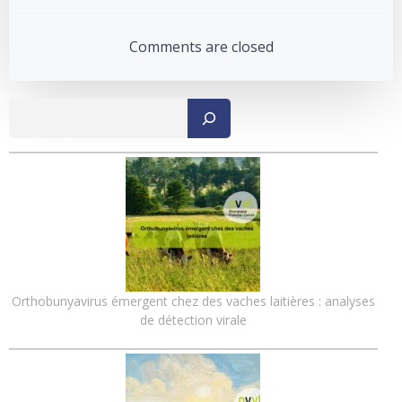
Post
Post
navigation
navigation
Comments are closed
Recher
Orthobunyavirus émergent chez des vaches laitières : analyses
de détection virale