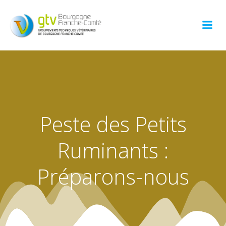
Aller
au
contenu
Peste des Petits
Ruminants :
Préparons-nous