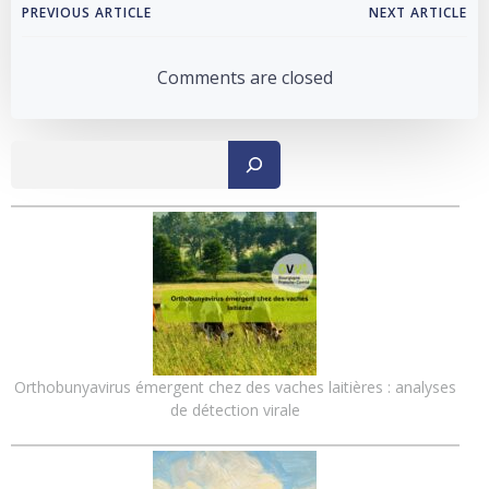
Post
Post
PREVIOUS ARTICLE
NEXT ARTICLE
navigation
navigation
Comments are closed
Recher
Orthobunyavirus émergent chez des vaches laitières : analyses
de détection virale