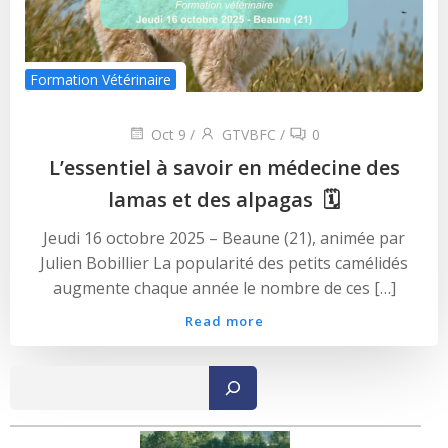
Formation Vétérinaire
Oct 9
/
GTVBFC
/
0
L’essentiel à savoir en médecine des
lamas et des alpagas 🗓
Jeudi 16 octobre 2025 – Beaune (21), animée par
Julien Bobillier La popularité des petits camélidés
augmente chaque année le nombre de ces […]
Read more
Recher