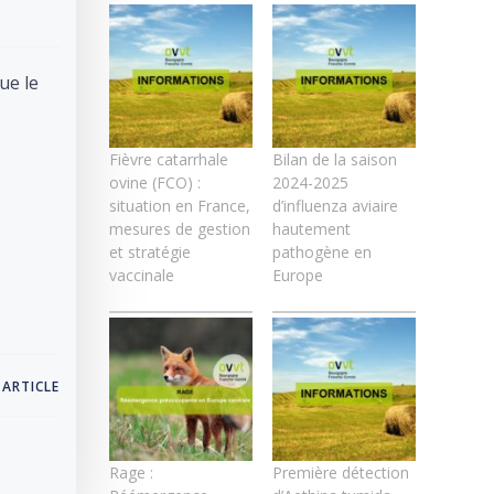
ue le
Fièvre catarrhale
Bilan de la saison
ovine (FCO) :
2024-2025
situation en France,
d’influenza aviaire
mesures de gestion
hautement
et stratégie
pathogène en
vaccinale
Europe
 ARTICLE
Rage :
Première détection