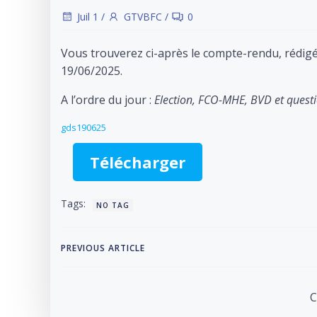
Juil 1
/
GTVBFC
/
0
Vous trouverez ci-après le compte-rendu, rédigé
19/06/2025.
A l’ordre du jour :
Election, FCO-MHE, BVD et questi
gds190625
Télécharger
Tags:
NO TAG
Post
PREVIOUS ARTICLE
navigation
C