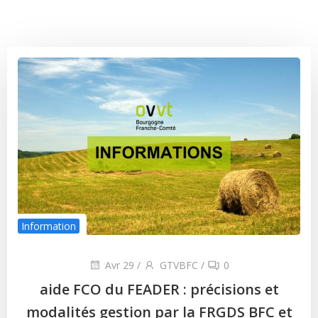
Information
Avr 29
/
GTVBFC
/
0
aide FCO du FEADER : précisions et
modalités gestion par la FRGDS BFC et