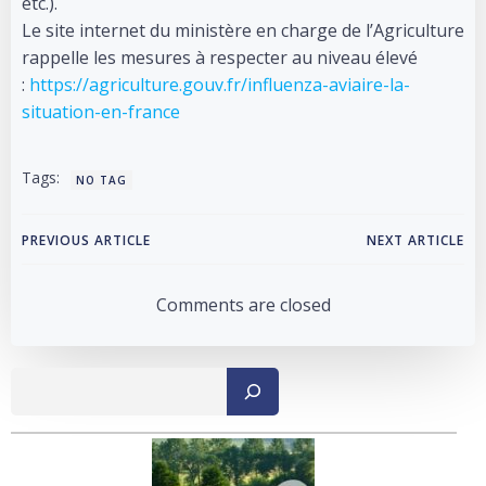
etc.).
Le site internet du ministère en charge de l’Agriculture
rappelle les mesures à respecter au niveau élevé
:
https://agriculture.gouv.fr/influenza-aviaire-la-
situation-en-france
Tags:
NO TAG
Post
Post
PREVIOUS ARTICLE
NEXT ARTICLE
navigation
navigation
Comments are closed
Recher