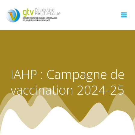
Aller
au
contenu
IAHP : Campagne de
vaccination 2024-25