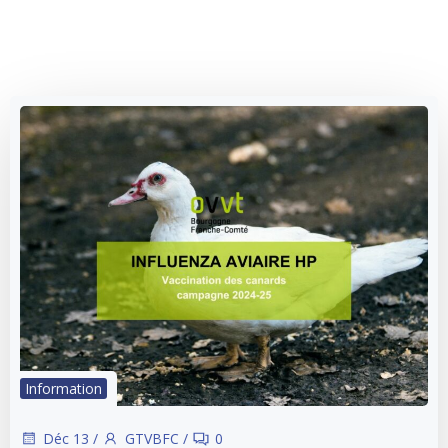
Information
Déc 13
/
GTVBFC
/
0