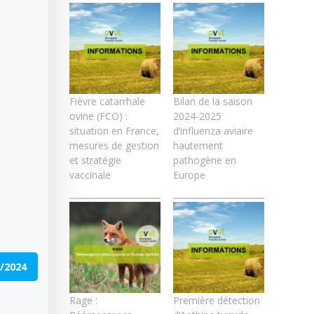
Fièvre catarrhale
Bilan de la saison
ovine (FCO) :
2024-2025
situation en France,
d’influenza aviaire
mesures de gestion
hautement
et stratégie
pathogène en
vaccinale
Europe
/2024
Rage :
Première détection