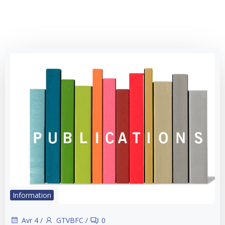
Information
Avr 4
/
GTVBFC
/
0