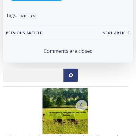
Tags:
NO TAG
Post
Post
PREVIOUS ARTICLE
NEXT ARTICLE
navigation
navigation
Comments are closed
Recher