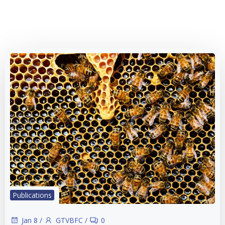
Publications
Jan 8
/
GTVBFC
/
0