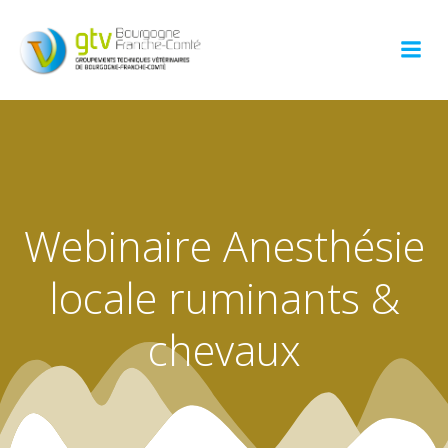
Aller
au
contenu
Webinaire Anesthésie
locale ruminants &
chevaux