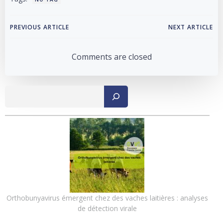
Post
Post
PREVIOUS ARTICLE
NEXT ARTICLE
navigation
navigation
Comments are closed
Recher
Orthobunyavirus émergent chez des vaches laitières : analyses
de détection virale