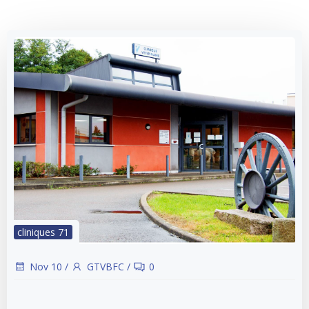
cliniques 71
Nov 10
/
GTVBFC
/
0