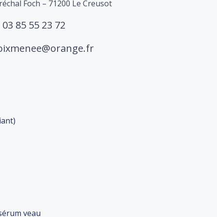
échal Foch – 71200 Le Creusot
03 85 55 23 72
roixmenee@orange.fr
iant)
/sérum veau