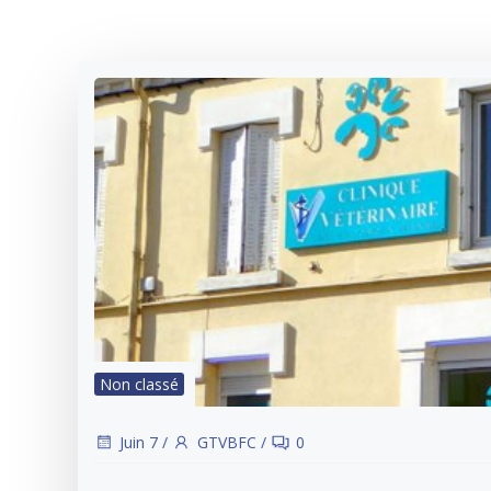
Non classé
Juin 7
/
GTVBFC
/
0