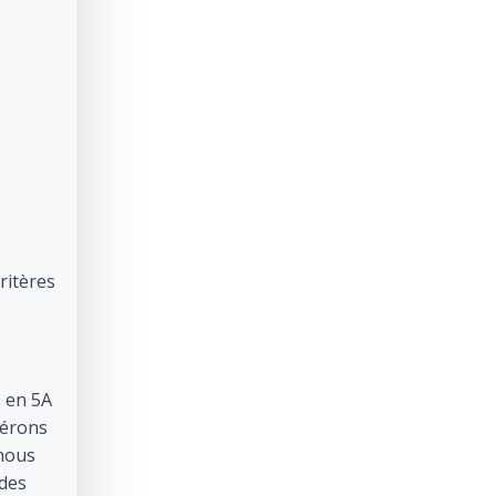
ritères
s en 5A
pérons
 nous
 des