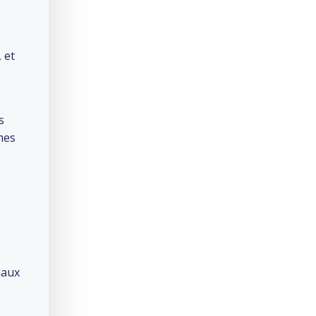
 et
s
mes
maux