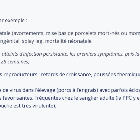
ar exemple :
atale (avortements, mise bas de porcelets mort-nés ou momi
énital, splay leg, mortalité néonatale.
atteints d’infection persistante, les premiers symptômes, puis la
à 28 semaines).
rs reproducteurs : retards de croissance, poussées thermiqu
 de virus dans l’élevage (porcs à l’engrais) avec parfois éclo
s favorisantes. Fréquentes chez le sanglier adulte (la PPC y e
uche est très virulente).