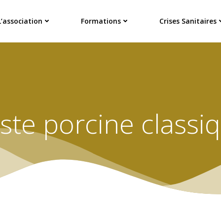
L’association
Formations
Crises Sanitaires
ste porcine classi