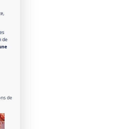
e,
res
n de
une
ons de