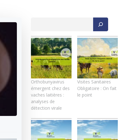
Rechercher
Orthobunyavirus
Visites Sanitaires
émergent chez des
Obligatoire : On fait
vaches laitières :
le point
analyses de
détection virale