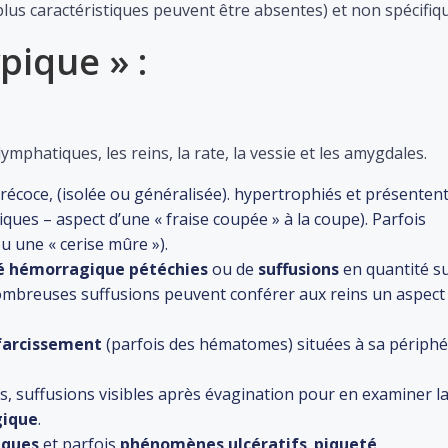
lus caractéristiques peuvent être absentes) et non spécifiq
pique » :
mphatiques, les reins, la rate, la vessie et les amygdales.
écoce, (isolée ou généralisée). hypertrophiés et présenten
ues – aspect d’une « fraise coupée » à la coupe). Parfois
u une « cerise mûre »).
é hémorragique
pétéchies
ou de
suffusions
en quantité s
ombreuses suffusions peuvent conférer aux reins un aspect
farcissement
(parfois des hématomes) situées à sa périphé
s, suffusions visibles après évagination pour en examiner l
gique
.
iques
et parfois
phénomènes ulcératifs
.
piqueté