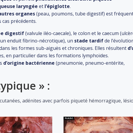
ueuse laryngée
et
l’épiglotte
.
’autres organes
(peau, poumons, tube digestif) est fréquent
s cas précédents.
e digestif
(valvule iléo-caecale), le colon et le caecum (ulcè
’un enduit fibrino-nécrotique), un
stade tardif
de l’évolutio
 dans les formes sub-aiguës et chroniques. Elles résultent
d’
, en particulier dans les formations lymphoïdes.
es
d’origine bactérienne
(pneumonie, pneumo-entérite,
ypique » :
 cutanées, adénites avec parfois piqueté hémorragique, lési