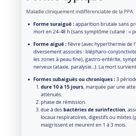
Maladie cliniquement indifférenciable de la PPA:
Forme suraiguë
:
apparition brutale sans pr
mort en 24-48 h (sans symptôme cutané : « pe
Forme aiguë :
fièvre (avec hyperthermie de l
diversement associés : blépharo-conjonctivi
les zones à peau fine), gastro-entérite, sy
nerveux (ataxie, paralysie…). La mort survien
Formes subaiguës ou chroniques :
3 période
dure
10 à 15 jours
, marquée par une atte
atténués.
phase de rémission.
due à des
bactéries de surinfection
, as
locaux respiratoires, digestifs ou mixtes
maigrissent et meurent en 1 à 3 mois.