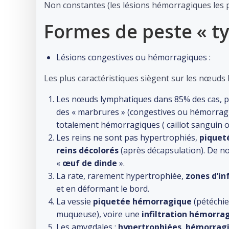
Non constantes (les lésions hémorragiques les p
Formes de peste « ty
Lésions congestives ou hémorragiques :
Les plus caractéristiques siègent sur les nœuds ly
Les nœuds lymphatiques dans 85% des cas, pr
des « marbrures » (congestives ou hémorragiq
totalement hémorragiques ( caillot sanguin o
Les reins ne sont pas hypertrophiés,
piquet
reins décolorés
(après décapsulation). De n
«
œuf de dinde
».
La rate, rarement hypertrophiée,
zones d’in
et en déformant le bord.
La vessie
piquetée hémorragique
(pétéchie
muqueuse), voire une
infiltration hémorra
Les amygdales :
hypertrophiées
,
hémorrag