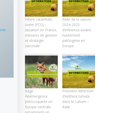
Fièvre catarrhale
Bilan de la saison
l
ovine (FCO) :
2024-2025
ents
situation en France,
d’influenza aviaire
mesures de gestion
hautement
et stratégie
pathogène en
vaccinale
Europe
Rage :
Première détection
Réémergence
d’Aethina tumida
préoccupante en
dans le Latium –
Europe centrale,
Italie
notamment en