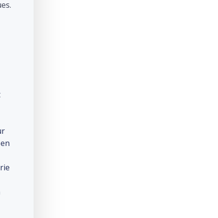
ues.
t
ur
 en
rie
a