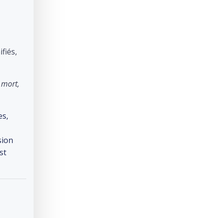
fiés,
 mort,
es,
sion
st